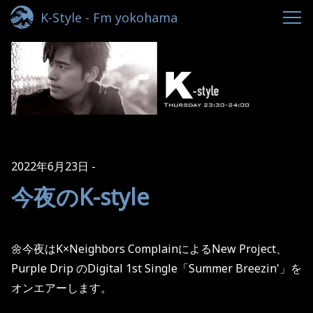
K-Style - Fm yokohama
2022年6月23日
今夜のK-style
🌼今夜は
K×Neighbors ComplainによるNew Project、
Purple Drip のDigital 1st Single「Summer Breezin'」を
オンエアーします。