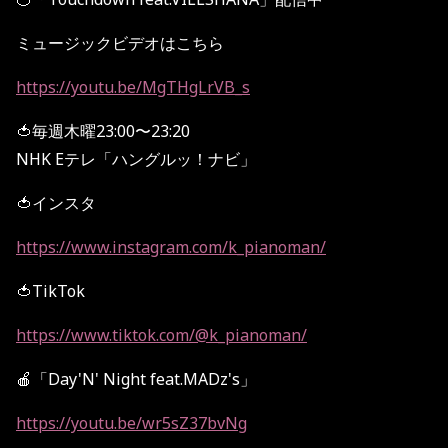
ミュージックビデオはこちら
https://youtu.be/MgTHgLrVB_s
🍅毎週木曜23:00〜23:20
NHK Eテレ「ハングルッ！ナビ」
🍅インスタ
https://www.instagram.com/k_pianoman/
🍅TikTok
https://www.tiktok.com/@k_pianoman/
🍎「Day'N' Night feat.MADz's」
https://youtu.be/wr5sZ37bvNg