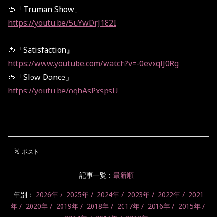
🍅「Truman Show」
https://youtu.be/5uYwDrJ182I
🍅『Satisfaction』
https://www.youtube.com/watch?v=-0evxqlJ0Rg
🍅「Slow Dance」
https://youtu.be/oqhAsPxspsU
記事一覧：
最新順
年別：
2026年
2025年
2024年
2023年
2022年
2021
年
2020年
2019年
2018年
2017年
2016年
2015年