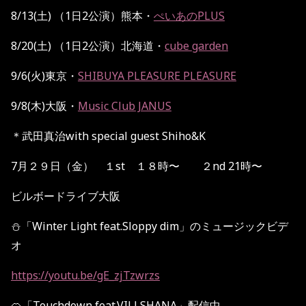
8/13(
土
)
（
1
日
2
公演）熊本・
ぺいあのPLUS
8/20(
土
)
（
1
日
2
公演）北海道・
cube garden
9/6(
火
)
東京・
SHIBUYA PLEASURE PLEASURE
9/8(木
)
大阪・
Music Club JANUS
＊武田真治with special guest Shiho&K
7月２９日（金） １st １８時〜 ２nd 21時〜
ビルボードライブ大阪
⛄️「Winter Light feat.Sloppy dim」のミュージックビデ
オ
https://youtu.be/gE_zjTzwrzs
🍊「Touchdown feat.VILLSHANA」配信中