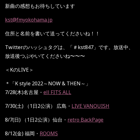
新曲の感想もお待ちしています
kst@fmyokohama.jp
住所と名前を書いて送ってくださいね！！
Twitterのハッシュタグは、「＃kst847」です。放送中、
放送後つぶやいてくださいね〜〜〜
＜KのLIVE＞
＊「
K style 2022
～
NOW & THEN
～」
7/28(
木
)
名古屋・
ell FITS ALL
7/30(
土
)
（
1
日
2
公演） 広島・
LIVE VANQUISH
8/7(
日
)
（
1
日
2
公演）仙台・
retro BackPage
8/12(
金
)
福岡・
ROOMS