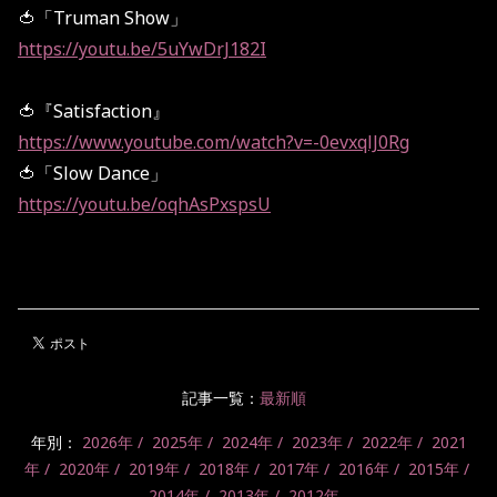
🍅「Truman Show」
https://youtu.be/5uYwDrJ182I
🍅『Satisfaction』
https://www.youtube.com/watch?v=-0evxqlJ0Rg
🍅「Slow Dance」
https://youtu.be/oqhAsPxspsU
記事一覧：
最新順
年別：
2026年
2025年
2024年
2023年
2022年
2021
年
2020年
2019年
2018年
2017年
2016年
2015年
2014年
2013年
2012年