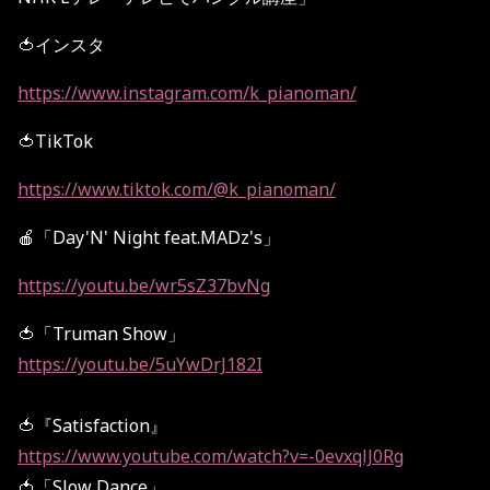
🍅インスタ
https://www.instagram.com/k_pianoman/
🍅TikTok
https://www.tiktok.com/@k_pianoman/
🍎「Day'N' Night feat.MADz's」
https://youtu.be/wr5sZ37bvNg
🍅「Truman Show」
https://youtu.be/5uYwDrJ182I
🍅『Satisfaction』
https://www.youtube.com/watch?v=-0evxqlJ0Rg
🍅「Slow Dance」