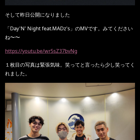
そして昨日公開になりました
「Day'N' Night feat.MADz's」の
MVです。みてください
ね〜〜
https://youtu.be/wr5sZ37bvNg
１枚目の写真は緊張気味。笑ってと言ったら少し笑ってく
れました。