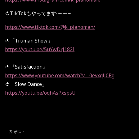
🍅TikTokもやってます〜〜〜
https://www.tiktok.com/@k_pianoman/
🍅「Truman Show」
https://youtu.be/5uYwDrJ182I
🍅『Satisfaction』
https://www.youtube.com/watch?v=-0evxqlJ0Rg
🍅「Slow Dance」
https://youtu.be/oqhAsPxspsU