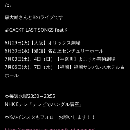
た。
森大輔さんとKのライブです
🍎
GACKT LAST SONGS feat.K
6月
29
日
(
火
)
【大阪】オリックス劇場
6
月
30
日
(
水
)
【愛知】名古屋センチュリーホール
7
月
03
日
(
土
)
、
4
日（日）【神奈川】よこすか芸術劇場
7
月
06
日
(
火
)
、
7
日（水）【福岡】福岡サンパレスホテル＆
ホール
🍅毎週水曜23:30～23:55
NHK Eテレ「テレビでハングル講座」
🍅Kのインスタもフォローお願いします！！
https://www.instagram.com/k_pianoman/