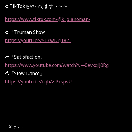
🍅TikTokもやってます〜〜〜
https://www.tiktok.com/@k_pianoman/
🍅「Truman Show」
https://youtu.be/5uYwDrJ182I
🍅『Satisfaction』
https://www.youtube.com/watch?v=-0evxqlJ0Rg
🍅「Slow Dance」
https://youtu.be/oqhAsPxspsU