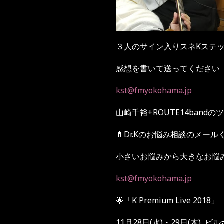
３人のサイン入りスネKステ
感想を書いて送ってください
kst@fmyokohama.jp
山崎千裕+ROUTE14ba
💊Dr.Kのお悩み相談のメー
小さいお悩みから大きなお悩
kst@fmyokohama.jp
🌟「K Premium Live 2018」
11月28日(水)・29日(木) 