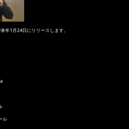
r」が来年1月24日にリリースします。
a
ル
ール