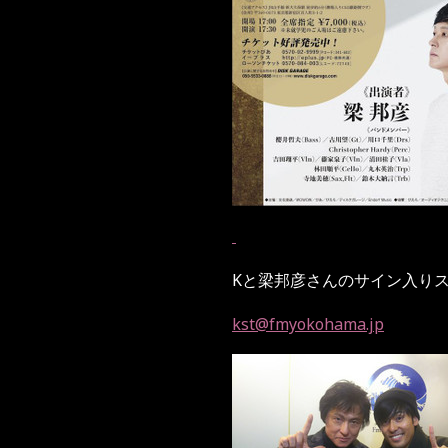
Kと梁邦彦さんのサイン入り
kst@fmyokohama.jp