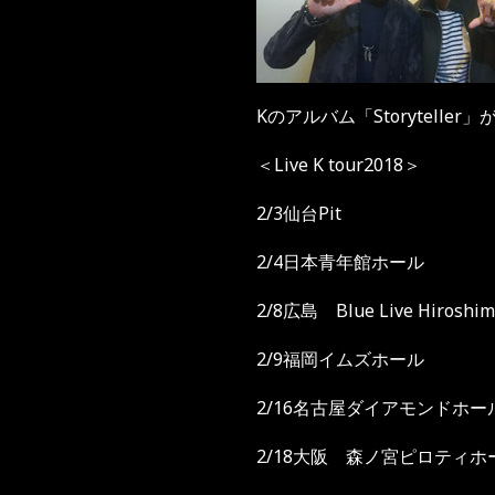
Kのアルバム「Storytelle
＜Live K tour2018＞
2/3仙台Pit
2/4日本青年館ホール
2/8広島 Blue Live Hiroshim
2/9福岡イムズホール
2/16名古屋ダイアモンドホー
2/18大阪 森ノ宮ピロティホ