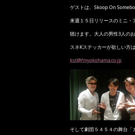
ゲストは、Skoop On Someb
来週１５日リリースのミニ・ア
聴けます。大人の男性3人の
スネKステッカーが欲しい方
kst@fmyokohama.co.jp
そして劇団５４５４の舞台「