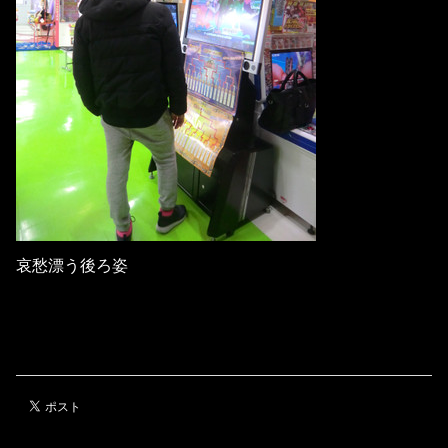
哀愁漂う後ろ姿