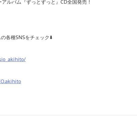
Oニューアルバム『ずっとずっと』CD全国発売！
の各種SNSをチェック⬇️
io_akihito/
O.akihito