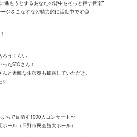
前に進もうとするあなたの背中をそっと押す音楽”
テージをこなすなど精力的に活動中です😊
場！
あろうくらい
ったSIOさん！
さんと素敵な生演奏も披露していただき、
た✨
まちで目指す1000人コンサート〜
の煉瓦ホール（日野市民会館大ホール）