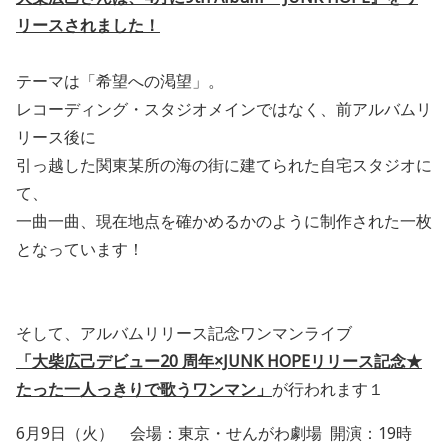
リースされました！
テーマは「希望への渇望」。
レコーディング・スタジオメインではなく、前アルバムリ
リース後に
引っ越した関東某所の海の街に建てられた⾃宅スタジオに
て、
⼀曲⼀曲、現在地点を確かめるかのように制作された⼀枚
となっています！
そして、アルバムリリース記念ワンマンライブ
「⼤柴広⼰デビュー20 周年×JUNK HOPEリリース記念★
たった⼀⼈っきりで歌うワンマン」
が行われます１
6⽉9⽇（⽕） 会場：東京・せんがわ劇場 開演：19時