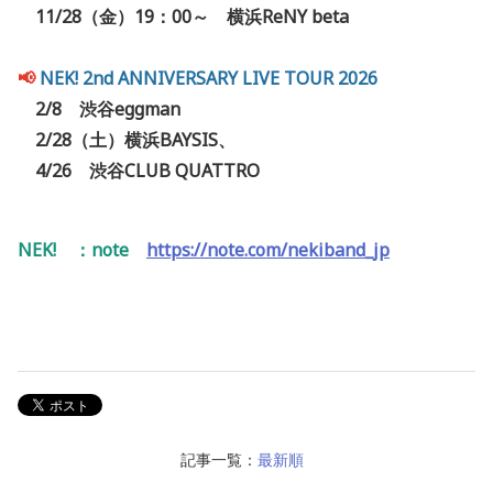
11/28（金）19：00～ 横浜ReNY beta
📢
NEK! 2nd ANNIVERSARY LIVE TOUR 2026
2/8 渋谷eggman
2/28（土）横浜BAYSIS、
4/26 渋谷CLUB QUATTRO
NEK! ：note
https://note.com/nekiband_jp
記事一覧：
最新順