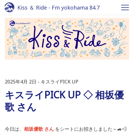
Kiss ＆ Ride - Fm yokohama 84.7
2025年4月 2日
キスライPICK UP
キスライPICK UP ◇ 相坂優
歌 さん
今日は、
相坂優歌
さん
をシートにお招きしました～🚙💨