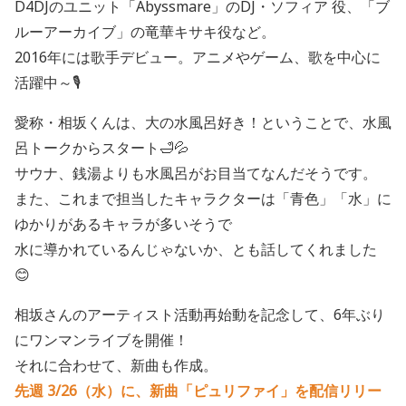
D4DJのユニット「Abyssmare」のDJ・ソフィア 役、「ブ
ルーアーカイブ」の竜華キサキ役など。
2016年には歌手デビュー。アニメやゲーム、歌を中心に
活躍中～🎙
愛称・相坂くんは、大の水風呂好き！ということで、水風
呂トークからスタート🛁💦
サウナ、銭湯よりも水風呂がお目当てなんだそうです。
また、これまで担当したキャラクターは「青色」「水」に
ゆかりがあるキャラが多いそうで
水に導かれているんじゃないか、とも話してくれました
😊
相坂さんのアーティスト活動再始動を記念して、6年ぶり
にワンマンライブを開催！
それに合わせて、新曲も作成。
先週 3/26（水）に、新曲「ピュリファイ」を配信リリー