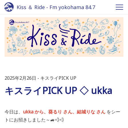
Kiss ＆ Ride - Fm yokohama 84.7
2025年2月26日
キスライPICK UP
キスライPICK UP ◇ ukka
今日は、
ukka
から、葵るり さん、結城りな
さん
をシー
トにお招きしました～🚙💨💨