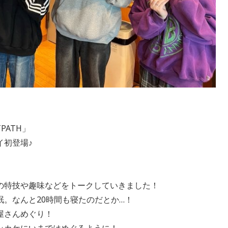
PATH」
イ初登場♪
の特技や趣味などをトークしていきました！
。なんと20時間も寝たのだとか…！
屋さんめぐり！
ッカケにいまではめぐるように！