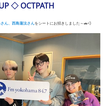
P ◇ OCTPATH
堀柊さん、西島蓮汰さん
をシートにお招きしました～🚗💨