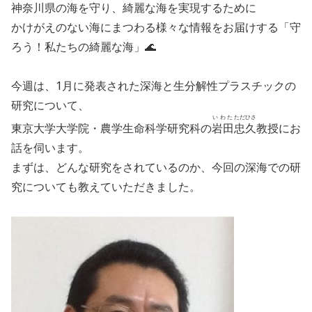
神奈川県の海を守り、綺麗な海を実現するために
かけがえのない海にまつわる様々な情報をお届けする「守
ろう！私たちの綺麗な海」🌊
今週は、1月に発表された深海と生分解性プラスチックの
研究について、
いわた
ただ
ひさ
東京大学大学院・農学生命科学研究科の
岩田
忠
久
教授にお
話を伺います。
まずは、どんな研究をされているのか、今回の深海での研
究についても
教えていただきました。