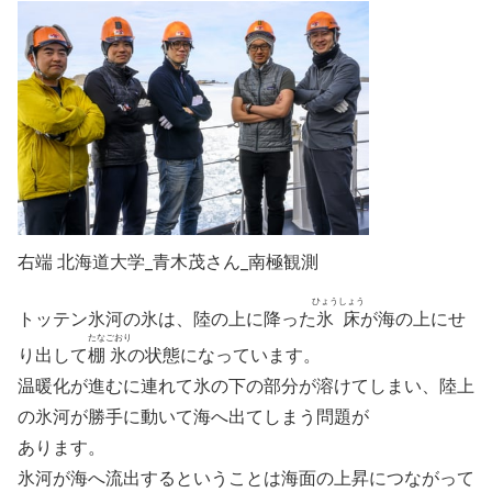
右端 北海道大学_青木茂さん_南極観測
ひょう
しょう
トッテン氷河の氷は、陸の上に降った
氷
床
が海の上にせ
たな
ごおり
り出して
棚
氷
の状態になっています。
温暖化が進むに連れて氷の下の部分が溶けてしまい、陸上
の氷河が勝手に動いて海へ出てしまう問題が
あります。
氷河が海へ流出するということは海面の上昇につながって