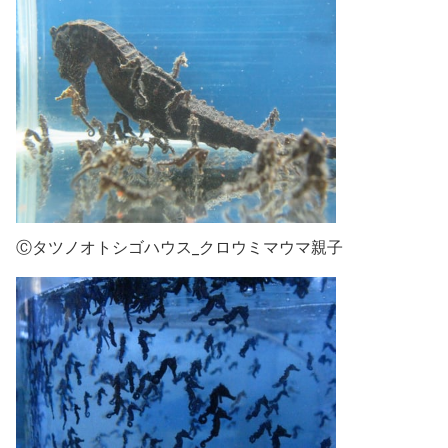
Ⓒタツノオトシゴハウス_クロウミマウマ親子