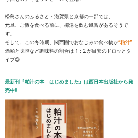
松鳥さんのふるさと・滋賀県と京都の一部では、
元旦、ご飯を食べる前に、梅湯を飲む風習があるそうで
す。
そして、この冬時期、関西圏でおなじみの食べ物が
“粕汁”
酒粕と味噌など調味料の割合は 1：2 が目安のドロッとタ
イプ😋
最新刊『粕汁の本 はじめました』は西日本出版社から発
売中!!