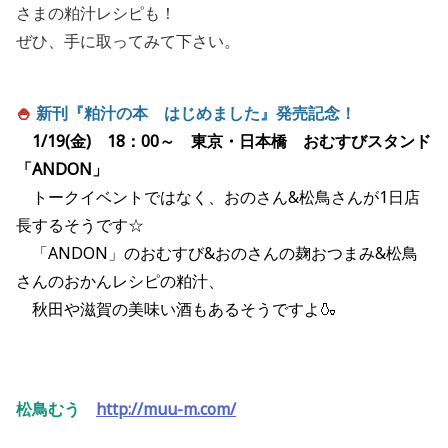
さまの粕汁レシピも！
ぜひ、手に取ってみて下さい。
🍚
新刊『粕汁の本 はじめました』発売記念！
1/19(金) 18：00～ 東京・日本橋 おむすびスタンド
「ANDON」
トークイベントではなく、おのさん&松鳥さんが1日店
長するそうです☆
「ANDON」のおむすび&おのさんの麹おつまみ&松鳥
さんのおかんレシピの粕汁、
秋田や滋賀の美味い酒もあるそうですよ🍶
松鳥むう
http://muu-m.com/