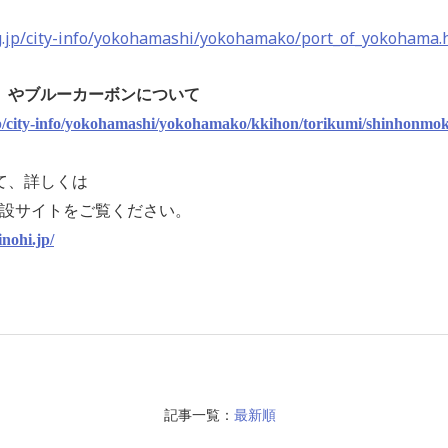
lg.jp/city-info/yokohamashi/yokohamako/port_of_yokohama.
」やブルーカーボンについて
jp/city-info/yokohamashi/yokohamako/kkihon/torikumi/shinhonmo
て、詳しくは
特設サイトをご覧ください。
nohi.jp/
記事一覧：
最新順