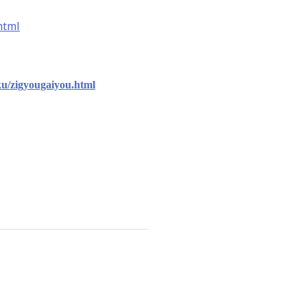
html
ku/zigyougaiyou.html