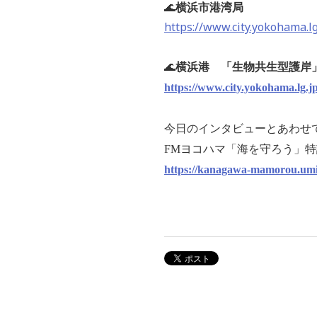
🌊
横浜市港湾局
https://www.city.yokohama.
🌊
横浜港 「生物共生型護岸
https://www.city.yokohama.lg.
今日のインタビューとあわせ
FMヨコハマ「海を守ろう」
https://kanagawa-mamorou.umi