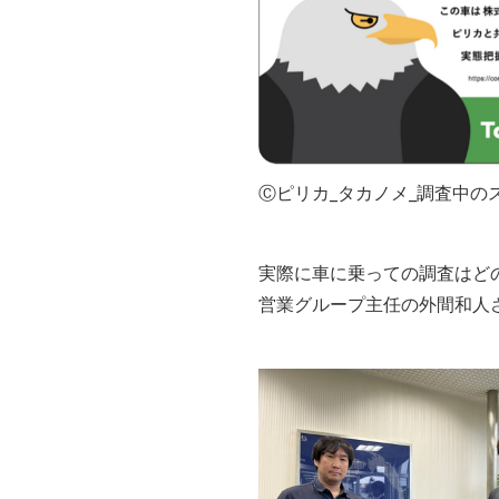
Ⓒピリカ_タカノメ_調査中の
実際に車に乗っての調査はど
営業グループ主任の外間和人