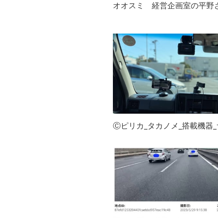
オオスミ 経営企画室の平野
Ⓒピリカ_タカノメ_搭載機器