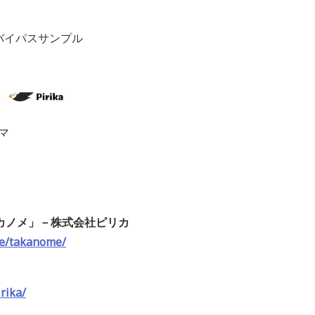
イパスサンプル
マ
カノメ」－株式会社ピリカ
ice/takanome/
irika/