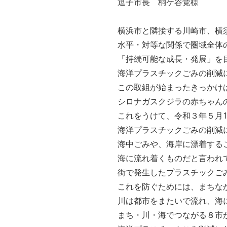
逗子市長 桐ケ谷覚様
横浜市と隣接する川崎市、横
水平・対等な関係で圏域全体
「持続可能な成長・発展」を
海洋プラスチックごみの削減
この取組が始まったきっかけ
シロナガスクジラの赤ちゃん
これをうけて、令和３年５月
海洋プラスチックごみの削減
海中ごみや、海岸に漂着する
海に流れ着くものだと言われ
街で発生したプラスチックご
これを防ぐためには、まちな
川は都市をまたいで流れ、海
まち・川・海でつながる８市