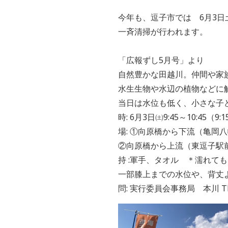
今年も、逗子市では 6月3
一斉清掃が行われます。
「広報ずし5月号」より
自然豊かな田越川。仲間や家
水生生物や水辺の植物などに
当日は水位も低く、小さな子
時: 6月3日㈯9:45～10:45（9
場: ①向原橋から下流（亀岡
②向原橋から上流（東逗子駅
持 :軍手、タオル ＊濡れて
一部膝上までの水位や、背丈
問: 実行委員会事務局 本川 TEL 