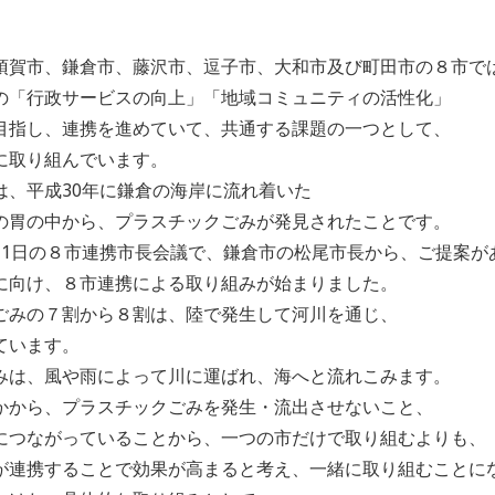
須賀市、鎌倉市、藤沢市、逗子市、大和市及び町田市の８市で
の「行政サービスの向上」「地域コミュニティの活性化」
目指し、連携を進めていて、共通する課題の一つとして、
に取り組んでいます。
は、平成30年に鎌倉の海岸に流れ着いた
の胃の中から、プラスチックごみが発見されたことです。
11日の８市連携市長会議で、鎌倉市の松尾市長から、ご提案が
に向け、８市連携による取り組みが始まりました。
ごみの７割から８割は、陸で発生して河川を通じ、
ています。
みは、風や雨によって川に運ばれ、海へと流れこみます。
かから、プラスチックごみを発生・流出させないこと、
につながっていることから、一つの市だけで取り組むよりも、
が連携することで効果が高まると考え、一緒に取り組むことに