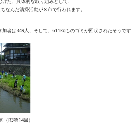
むけた、具体的な取り組みとして、
にちなんだ清掃活動が８市で行われます。
、
加者は349人、そして、611kgものゴミが回収されたそうで
（R3第14回）