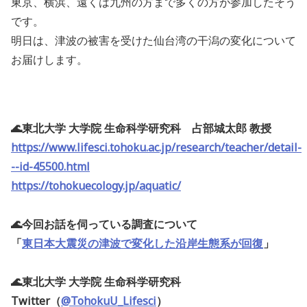
東京、横浜、遠くは九州の方まで多くの方が参加したそう
です。
明日は、津波の被害を受けた仙台湾の干潟の変化について
お届けします。
🌊東北大学 大学院 生命科学研究科 占部城太郎 教授
https://www.lifesci.tohoku.ac.jp/research/teacher/detail-
--id-45500.html
https://tohokuecology.jp/aquatic/
🌊今回お話を伺っている調査について
「
東日本大震災の津波で変化した沿岸生態系が回復
」
🌊東北大学 大学院 生命科学研究科
Twitter（
@TohokuU_Lifesci
）