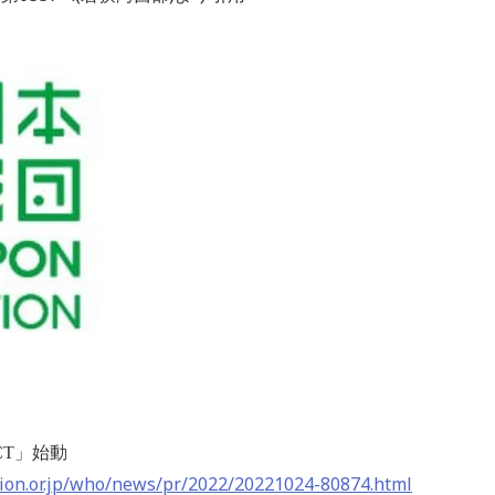
CT
」始動
ion.or.jp/who/news/pr/2022/20221024-80874.html