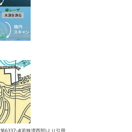
6337-4(若狭湾西部)より引用