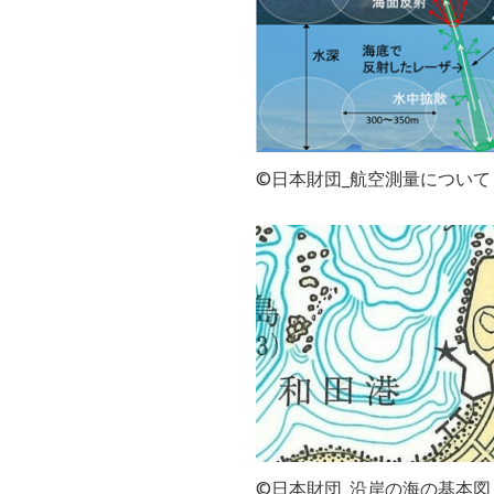
©日本財団_航空測量について
©日本財団_沿岸の海の基本図 第