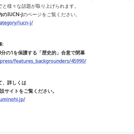
でと様々な話題が取り上げられます。
IUCN-J
のページをご覧ください。
ategory/iucn-j/
:
の3分の1を保護する「歴史的」合意で閉幕
_press/features_backgrounders/45990/
て、詳しくは
特設サイトをご覧ください。
uminohi.jp/