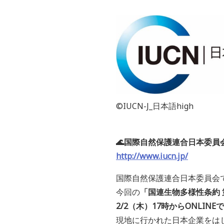
©IUCN-J_日本語high
🌊国際自然保護連合日本委員会(I
http://www.iucn.jp/
国際自然保護連合日本委員会
今回の
「国連生物多様性条約 
2/2（木）17時からONLIN
現地に行かれた日本企業をは