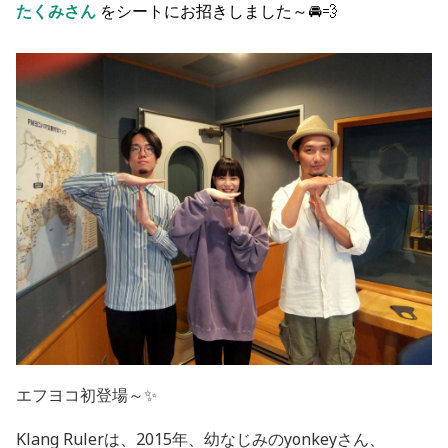
たくみさん
を
シートにお招きしました～🚘💨
エフヨコ初登場～✨
Klang Rulerは、2015年、幼なじみのyonkeyさん、