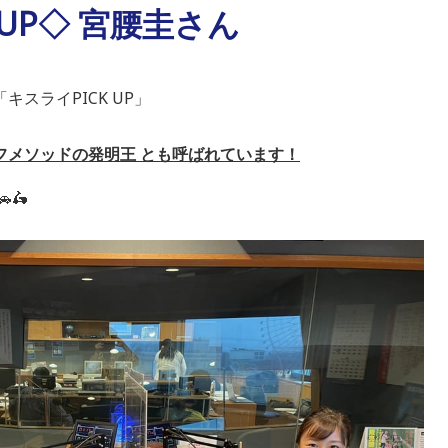
 UP◇ 宮腰圭さん
スライPICK UP」
フメソッドの発明王
とも呼ばれています！
🛵