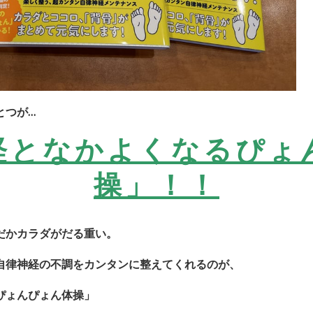
とつが…
経となかよくなる
ぴょ
操」！！
だかカラダがだる重い。
自律神経の不調をカンタンに整えてくれるのが、
ぴょんぴょん体操」