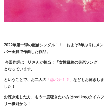
2022
年第一弾の配信シングル！！
およそ3年ぶりにメン
バー全員で作曲した作品。
今回作詞は
U
さんが担当！「女性目線の失恋ソング」
となっています。
ということで、お二人の
「恋バナ！？」
などもお聴きしま
した！
お聴き逃した方、もう一度聴きたい方はradikoのタイムフ
リー機能から！