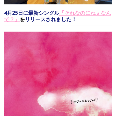
4月25日に
最新シングル
「それなのにねぇなん
で？」
を
リリースされました！