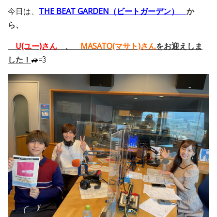
今日は、
THE BEAT GARDEN
（ビートガーデン）
か
ら、
U(ユー)さん
、
MASATO(マサト)さん
をお迎えしま
した！
🚙💨