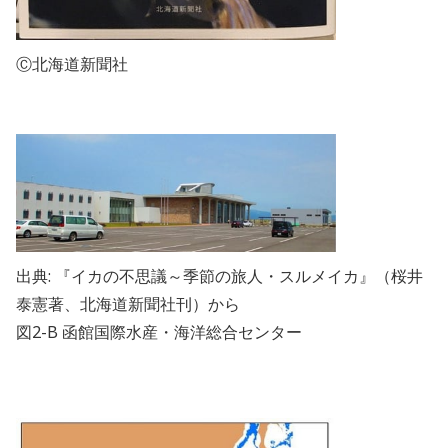
Ⓒ北海道新聞社
出典
:
『イカの不思議～季節の旅人・スルメイカ』（桜井
泰憲著、北海道新聞社刊）から
図
2-B
函館国際水産・海洋総合センター