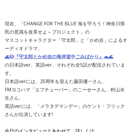
現在、「CHANGE FOR THE BLUE 海を守ろう！神奈川県
民の意識を改革せよ～プロジェクト」の
マスコットキャラクター「守太郎」と「かめ吉」によるオ
ーディオドラマ、
🌊🐶『守太郎とかめ吉の海岸道中ごみばかり』🐢🌊
の日本語ver、英語ver、それぞれ全
5
話が配信されていま
す。
日本語verには、
25
周年を迎えた藤田優一さん、
FM
ヨコハマ「エフチューバー」のこーせーさん、村山水
生さん、
英語verには、「メラタデマンデー」のケント・フリック
さんが出演しています
!
今日のインタビューとあわせて、詳しくは