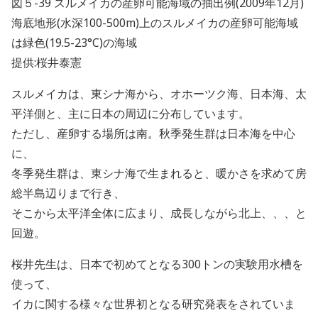
図５
-39
スルメイカの産卵可能海域の抽出例
(2009
年
12
月
)
海底地形
(
水深
100-500m)
上のスルメイカの産卵可能海域
は緑色
(19.5-23
°
C)
の海域
提供
:
桜井泰憲
スルメイカは、東シナ海から、オホーツク海、日本海、太
平洋側と、主に日本の周辺に分布しています。
ただし、産卵する場所は南。秋季発生群は日本海を中心
に、
冬季発生群は、東シナ海で生まれると、暖かさを求めて房
総半島辺りまで行き、
そこから太平洋全体に広まり、成長しながら北上、、、と
回遊。
桜井先生は、日本で初めてとなる
300
トンの実験用水槽を
使って、
イカに関する様々な世界初となる研究発表をされていま