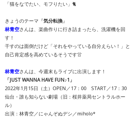
「猫をなでたい、モフりたい」🐈
きょうのテーマ『
気分
転換
』
林青空
さんは、楽曲作りに行き詰まったら、洗濯機を回
す！
干すのは面倒だけど「それをやっている自分えらい！」と
自己肯定感を高めているそうです👚
林青空
さんは、今週末もライブに出演します！
「JUST WANNA HAVE FUN♪1」
2022年1月15日（土）OPEN／17：00 START／17：30
仙台・誰も知らない劇場（旧：桜井薬局セントラルホー
ル）
出演：林青空／にゃんぞぬデシ／miholo*