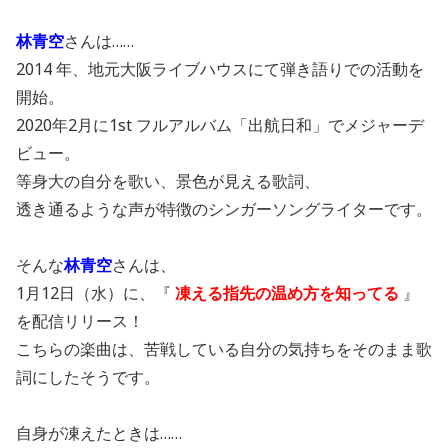
林青空
さんは……
2014 年、地元大阪ライブハウスにて弾き語りでの活動を
開始。
2020年2月に1st フルアルバム「出航日和」でメジャーデ
ビュー。
等身大の自分を歌い、景色が見える歌詞、
透き通るような声が特徴のシンガーソングライターです。
そんな
林青空
さんは、
1月12日（水）
に、『
凍える指先の温め方を知ってる
』
を配信リリース！
こちらの楽曲は、苦戦している自分の気持ちをそのまま歌
詞にしたそうです。
自身が凍えたときは……