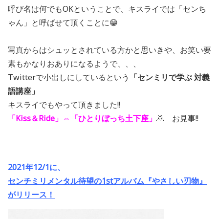
呼び名は何でもOKということで、キスライでは「センち
ゃん」と呼ばせて頂くことに😁
写真からはシュッとされている方かと思いきや、お笑い要
素もかなりおありになるようで、、、
Twitterで小出しにしているという
「センミリで学ぶ 対義
語講座」
キスライでもやって頂きました!!
「Kiss＆Ride」⇔「ひとりぼっち土下座」
🙇 お見事!!
2021年12/1に、
センチミリメンタル待望の1stアルバム『やさしい刃物』
がリリース！