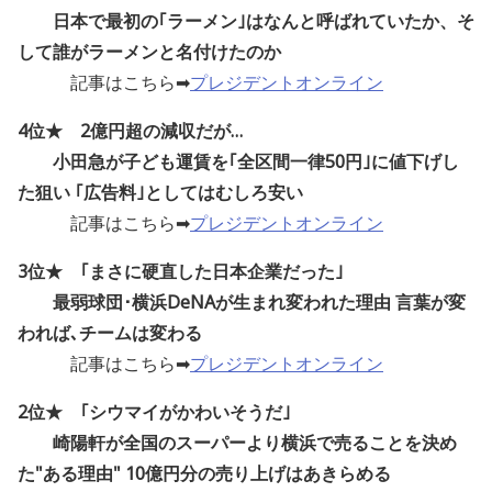
日本で最初の｢ラーメン｣はなんと呼ばれていたか、そ
して誰がラーメンと名付けたのか
記事はこちら➡
プレジデントオンライン
4位★ 2億円超の減収だが…
小田急が子ども運賃を｢全区間一律50円｣に値下げし
た狙い ｢広告料｣としてはむしろ安い
記事はこちら➡
プレジデントオンライン
3位★ ｢まさに硬直した日本企業だった｣
最弱球団･横浜DeNAが生まれ変われた理由 言葉が変
われば､チームは変わる
記事はこちら➡
プレジデントオンライン
2位★ ｢シウマイがかわいそうだ｣
崎陽軒が全国のスーパーより横浜で売ることを決め
た"ある理由" 10億円分の売り上げはあきらめる