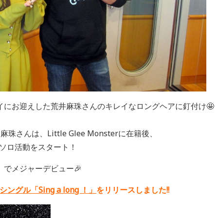
イにお迎えした荒井麻珠さんのキレイなロングヘアに釘付け🤩
んは、Little Glee Monsterに在籍後、
にソロ活動をスタート！
s」でメジャーデビュー🎉
ングル「Sing a long ！」
をリリースしました!!