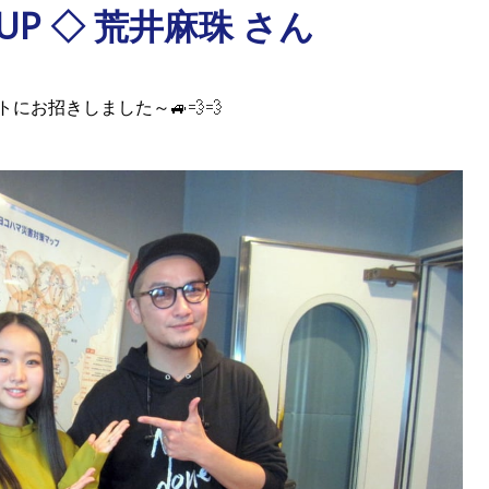
UP ◇ 荒井麻珠 さん
トにお招きしました～🚙
💨💨