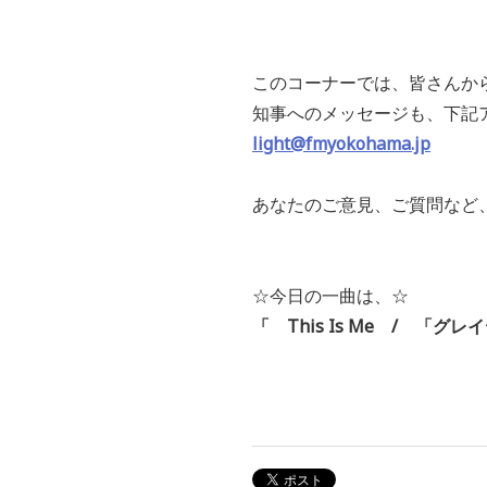
このコーナーでは、皆さんか
知事へのメッセージも、下記
light@fmyokohama.jp
あなたのご意見、ご質問など
☆今日の一曲は、☆
「 This Is Me / 