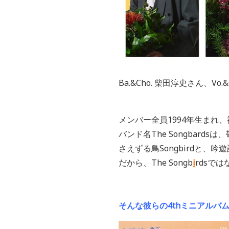
Ba.&Cho. 柴田淳史さん、V
メンバー全員1994年生まれ
バンド名The Songbards
さえずる鳥Songbirdと、吟
だから、The Songb
i
rdsではな
そんな彼らの4thミニアルバム『