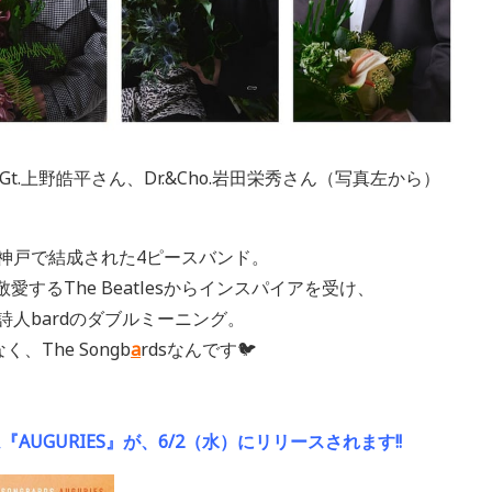
o.&Gt.上野皓平さん、Dr.&Cho.岩田栄秀さん（写真左から）
、神戸で結成された4ピースバンド。
は、敬愛するThe Beatlesからインスパイアを受け、
遊詩人bardのダブルミーニング。
く、The Songb
a
rdsなんです🐦
AUGURIES』が、6/2（水）にリリースされます!!