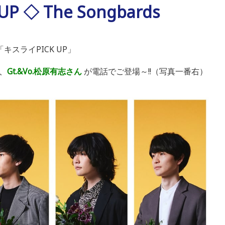
P ◇ The Songbards
「キスライ
PICK UP」
、
Gt.&Vo.松原有志さん
が電話でご登場～!!（写真一番右）