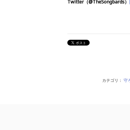
Twitter（
@TheSongbards
）
カテゴリ：
守