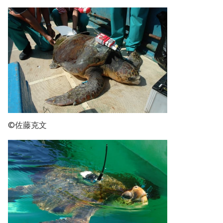
©佐藤克文