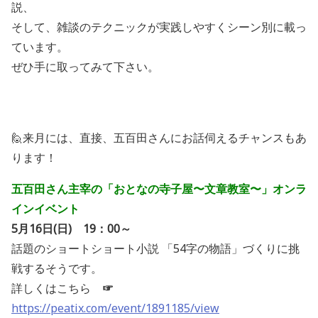
説、
そして、雑談のテクニックが実践しやすくシーン別に載っ
ています。
ぜひ手に取ってみて下さい。
🙋来月には、直接、五百田さんにお話伺えるチャンスもあ
ります！
五百田さん主宰の「おとなの寺子屋〜文章教室〜」オンラ
インイベント
5
月
16
日
(
日
)
19：00～
話題のショートショート小説 「54字の物語」づくりに挑
戦するそうです。
詳しくはこちら
☞
https://peatix.com/event/1891185/view