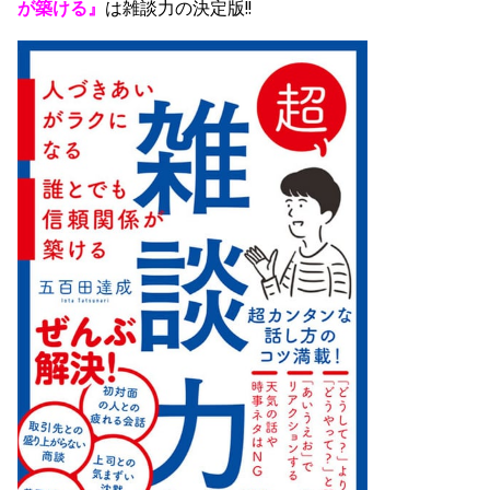
が築ける』
は
雑談力の決定版!!