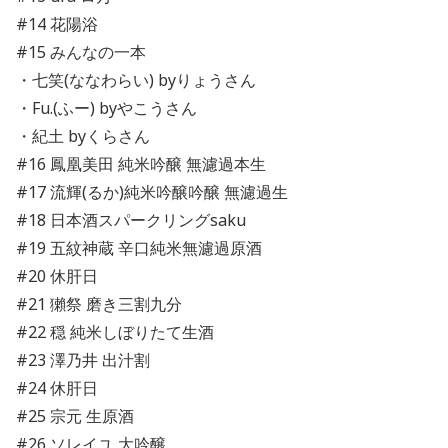
#14 花陽浴
#15 みんなの一本
・七笑(ななわらい) byりょうさん
・Fu.(ふー) byやこうさん
・紀土 byくらさん
#16 鳳凰美田 純米吟醸 無濾過本生
#17 流輝(るか)純米吟醸吟醸 無濾過生
#18 日本酒スパークリングsaku
#19 五紋神蔵 辛口純米無濾過原酒
#20 休肝日
#21 獺祭 磨き三割九分
#22 穏 純米しぼりたて生酒
#23 澤乃井 出汁割
#24 休肝日
#25 宗元 生原酒
#26 ソレイユ 大吟醸