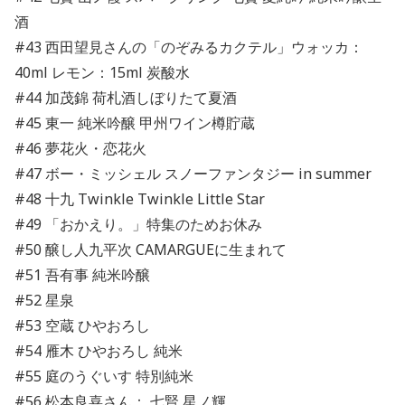
酒
#43
西田望見さんの「のぞみるカクテル」ウォッカ：
40ml レモン：15ml 炭酸水
#44 加茂錦 荷札酒しぼりたて夏酒
#45 東一 純米吟醸 甲州ワイン樽貯蔵
#46 夢花火・恋花火
#47 ボー・ミッシェル スノーファンタジー in summer
#48 十九 Twinkle Twinkle Little Star
#49 「おかえり。」特集のためお休み
#50 醸し人九平次 CAMARGUEに生まれて
#51 吾有事 純米吟醸
#52 星泉
#53 空蔵 ひやおろし
#54 雁木 ひやおろし 純米
#55 庭のうぐいす 特別純米
#56 松本良喜さん：
七賢 星ノ輝