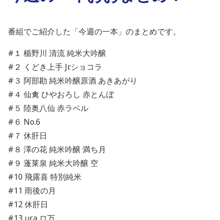
番組でご紹介した「今週の一本」のまとめです。
#１ 楯野川 清流 純米大吟醸
#２ くどき上手 Jr.ショコラ
#３ 阿部勘 純米吟醸原酒 あきあがり
#４ 仙禽 ひやおろし 赤とんぼ
#５ 陸奥八仙 赤ラベル
#６ No.6
#７ 休肝日
#８ 澤の花 純米吟醸 満ち月
#９ 蓬莱泉 純米大吟醸 空
#10 飛露喜 特別純米
#11 雨後の月
#12 休肝日
#13 ura ロ万