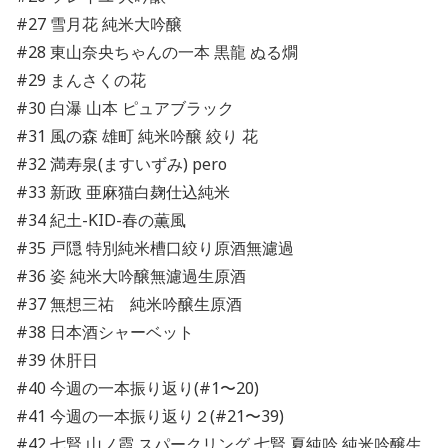
#27 雪月花 純米大吟醸
#28 東山奈央ちゃんの一本 黒龍 ぬる燗
#29 まんさくの花
#30 白瀑 山本 ピュアブラック
#31 風の森 雄町 純米吟醸 絞り 花
#32 満寿泉(ますいずみ) pero
#33 新政 亜麻猫白麹仕込純米
#34 紀土-KID-春の薫風
#35 戸隠 特別純米槽口絞り原酒無濾過
#36 姿 純米大吟醸無濾過生原酒
#37 無想三祐 純米吟醸生原酒
#38 日本酒シャーベット
#39 休肝日
#40 今週の一本振り返り(#1〜20)
#41 今週の一本振り返り２(#21〜39)
#42 七賢 山ノ霞 スパークリング 七賢 夏純吟 純米吟醸生