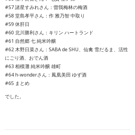
#57 諸星すみれさん：曽我梅林の梅酒
#58 堂島孝平さん：作 雅乃智 中取り
#59 休肝日
#60 北川勝利さん：キリン ハートランド
#61 自然郷 七 純米吟醸
#62 木野日菜さん：SABA de SHU、仙禽 雪だるま、活性
にごり酒、おでん酒
#63 相模灘 純米吟醸 雄町
#64 h-wonderさん：鳳凰美田 ゆず酒
#65 まとめ
でした。