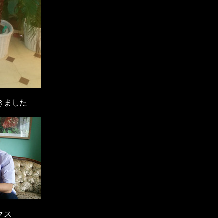
きました
クス