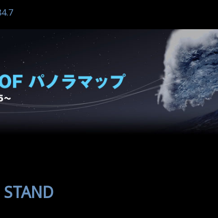
4.7
 STAND