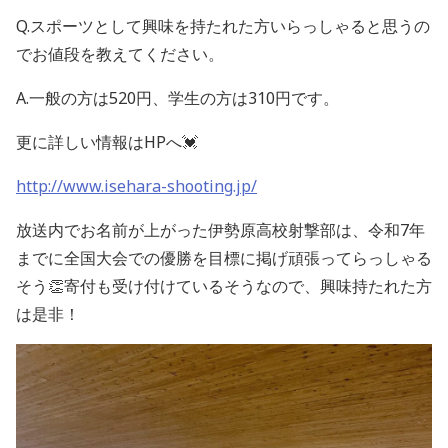
Q.スポーツとして興味を持たれた方いらっしゃると思うの
でお値段を教えてください。
A.一般の方は520円、学生の方は310円です。
更に詳しい情報はHPへ💓
http://www.isehara-shooting.jp/
放送内でお名前が上がった伊勢原高校射撃部は、令和7年
までに全国大会での優勝を目標に掲げ頑張ってらっしゃる
そう👏寄付も受け付けているそうなので、興味持たれた方
は是非！