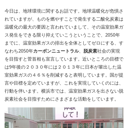
今日は、地球環境に関するお話です。地球温暖化が危惧さ
れていますが、ものを燃やすことで発生する二酸化炭素は
温暖化の最大の要因と言われていまして、その温室効果ガ
ス発生をできる限り抑えていこうということで、2050年
までに、温室効果ガスの排出を全体としてゼロにする、す
なわち2050年
カーボンニュートラル
、
脱炭素
社会の実現
を目指すと菅首相も宣言しています。近いところの目標で
は9年後の２０３０年には２０１３年に日本が輩出した温
室効果ガスの４６％を削減すると表明しています。国が提
言や目標を定めていますが、これを実現していくのには、
行動を伴います。横浜市では、温室効果ガスを出さない脱
炭素社会を目指すためにさまざまな活動をしています。