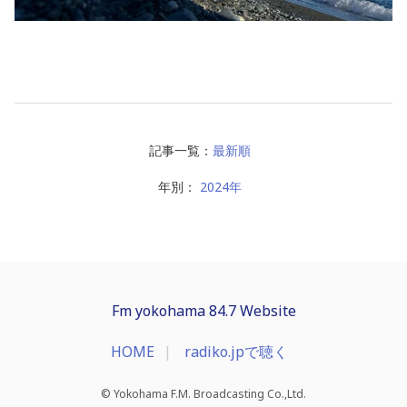
記事一覧：
最新順
年別：
2024年
Fm yokohama 84.7 Website
HOME
radiko.jpで聴く
© Yokohama F.M. Broadcasting Co.,Ltd.