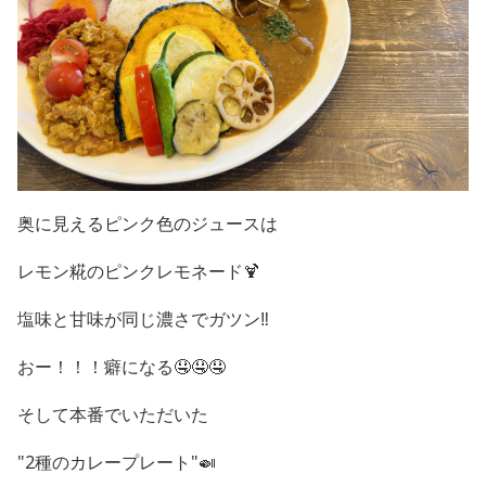
奥に見えるピンク色のジュースは
レモン糀のピンクレモネード
🍹
塩味と甘味が同じ濃さでガツン‼️
おー！！！癖になる🤤🤤🤤
そして本番でいただいた
"2種のカレープレート"🍛