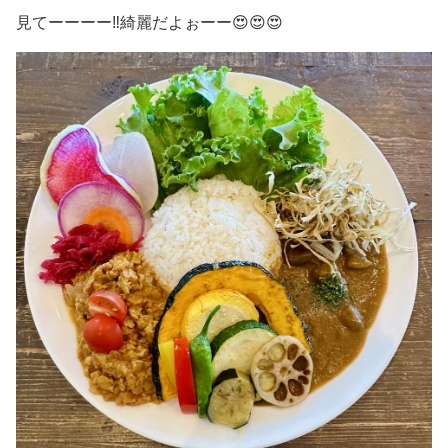
見てーーーー‼️綺麗だよぉーー😍😍😍