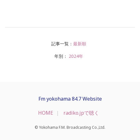
記事一覧：
最新順
年別：
2024年
Fm yokohama 84.7 Website
HOME
radiko.jpで聴く
© Yokohama F.M. Broadcasting Co.,Ltd.