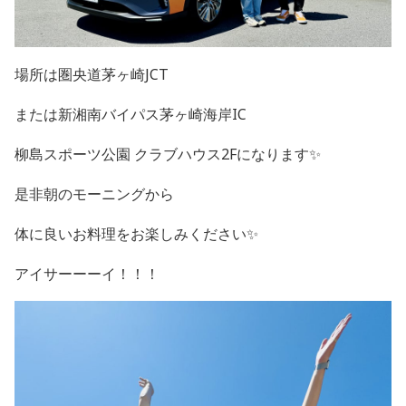
場所は圏央道茅ヶ崎JCT
または新湘南バイパス茅ヶ崎海岸IC
柳島スポーツ公園 クラブハウス2Fになります✨
是非朝のモーニングから
体に良いお料理をお楽しみください✨
アイサーーーイ！！！