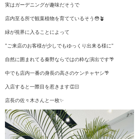
実はガーデニングが趣味だそうで
店内至る所で観葉植物を育てているそう😳🪴
緑が視界に入ることによって
"ご来店のお客様が少しでもゆっくり出来る様に"
自然に囲まれてる秦野ならではの粋な演出です🌴
中でも店内一番の身長の高さのケンチャヤシ🌴
入店すると一際目を惹きます👏🏻
店長の佐々木さんと一枚✨