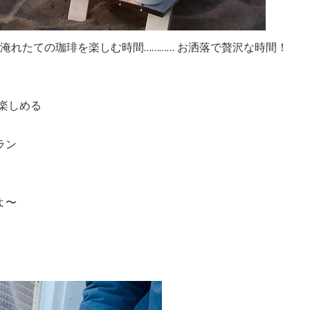
 淹れたての珈琲を楽しむ時間………… お洒落で贅沢な時間！
楽しめる
ラン
よ〜