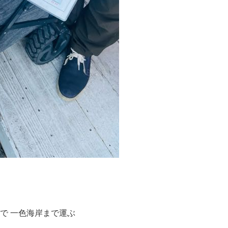
達で 一色海岸まで運ぶ