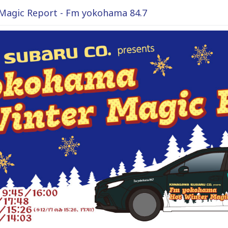
gic Report - Fm yokohama 84.7