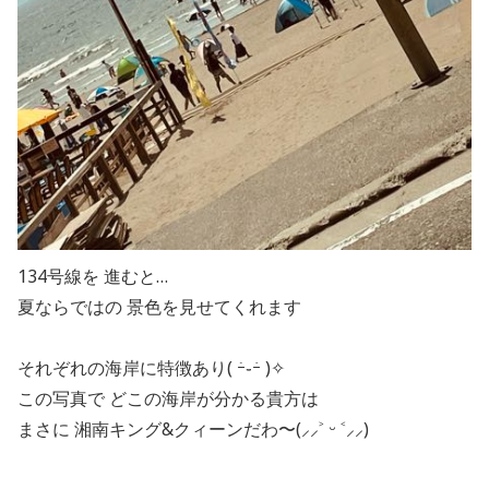
134号線を 進むと…
夏ならではの 景色を見せてくれます
それぞれの海岸に特徴あり( ｰ̀֊ｰ́ )✧
この写真で どこの海岸が分かる貴方は
まさに 湘南キング&クィーンだわ〜(⸝⸝˃ ᵕ ˂⸝⸝)