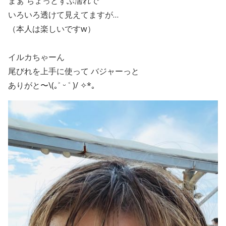
まぁ ちょっとずぶ濡れで
いろいろ透けて見えてますが…
（本人は楽しいですw）
イルカちゃーん
尾びれを上手に使って バジャーっと
ありがと〜\(｡˃ ᵕ ˂ )/ ✧*｡