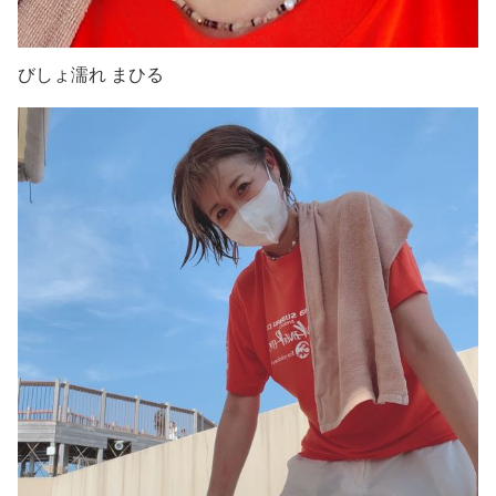
びしょ濡れ まひる