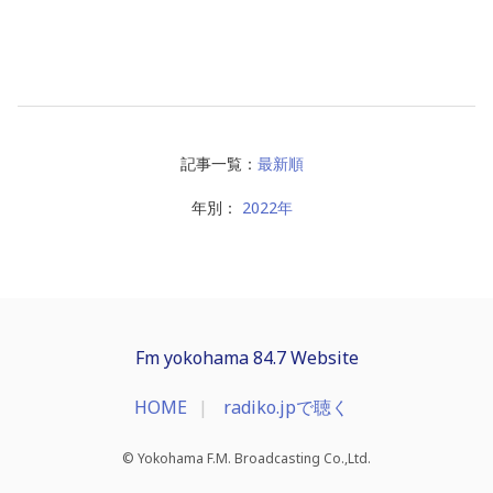
記事一覧：
最新順
年別：
2022年
Fm yokohama 84.7 Website
HOME
radiko.jpで聴く
© Yokohama F.M. Broadcasting Co.,Ltd.