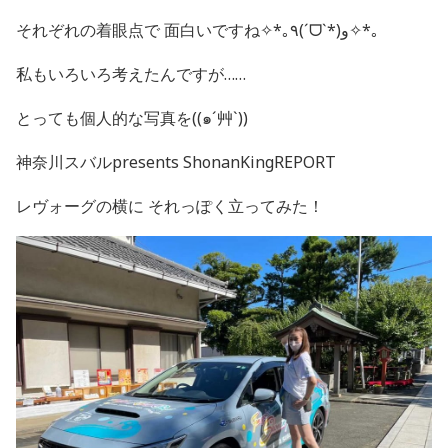
それぞれの着眼点で 面白いですね✧*｡٩(ˊᗜˋ*)و✧*｡
私もいろいろ考えたんですが……
とっても個人的な写真を((๑´艸`))
神奈川スバルpresents ShonanKingREPORT
レヴォーグの横に それっぽく立ってみた！